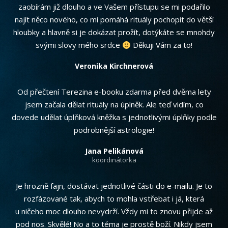
zaobírám již dlouho a ve Vašem přístupu se mi podařilo
najít něco nového, co mi pomáhá rituály pochopit do větší
hloubky a hlavně si je dokázat prožít, dotýkáte se mnohdy
svými slovy mého srdce
Děkuji Vám za to!
Veronika Kirchnerová
Od přečtení Terezina e-booku zdarma před dvěma lety
jsem začala dělat rituály na úplněk. Ale teď vidím, co
dovede udělat úplňková kněžka s jednotlivými úplňky podle
podrobnější astrologie!
Jana Pelikánová
koordinátorka
Je hrozně fajn, dostávat jednotlivé části do e-mailu. Je to
rozfázované tak, abych to mohla vstřebat i já, která
u ničeho moc dlouho nevydrží. Vždy mi to znovu přijde až
pod nos. Skvělé! No a to téma je prostě boží. Nikdy jsem