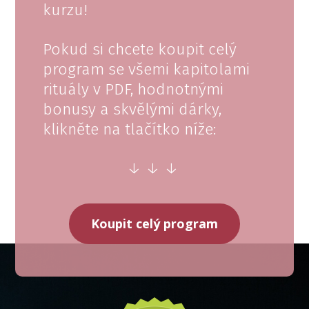
kurzu!
Pokud si chcete koupit celý
program se všemi kapitolami
rituály v PDF, hodnotnými
bonusy a skvělými dárky,
klikněte na tlačítko níže:
↓ ↓ ↓
Koupit celý program