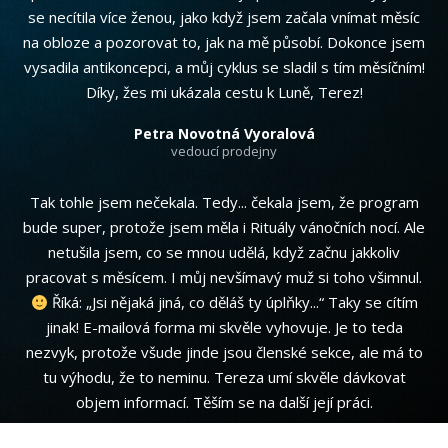
se necítila více ženou, jako když jsem začala vnímat měsíc
na obloze a pozorovat to, jak na mě působí. Dokonce jsem
vysadila antikoncepci, a můj cyklus se sladil s tím měsíčním!
Díky, žes mi ukázala cestu k Luně, Terez!
Petra Novotná Vyoralová
vedoucí prodejny
Tak tohle jsem nečekala. Tedy... čekala jsem, že program
bude super, protože jsem měla i Rituály vánočních nocí. Ale
netušila jsem, co se mnou udělá, když začnu jakkoliv
pracovat s měsícem. I můj nevšímavý muž si toho všimnul.
Říká: „Jsi nějaká jiná, co děláš ty úplňky...“ Taky se cítím
jinak! E-mailová forma mi skvěle vyhovuje. Je to teda
nezvyk, protože všude jinde jsou členské sekce, ale má to
tu výhodu, že to neminu. Tereza umí skvěle dávkovat
objem informací. Těším se na další její práci.
Alena Navrátilová