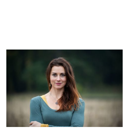
umělecká cukrářka