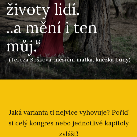
životy lidí.
..a mění i ten
můj.“
(Tereza Bošková, měsíční matka, kněžka Luny)
Jaká varianta ti nejvíce vyhovuje? Pořiď
si celý kongres nebo jednotlivé kapitoly
zvlášť!