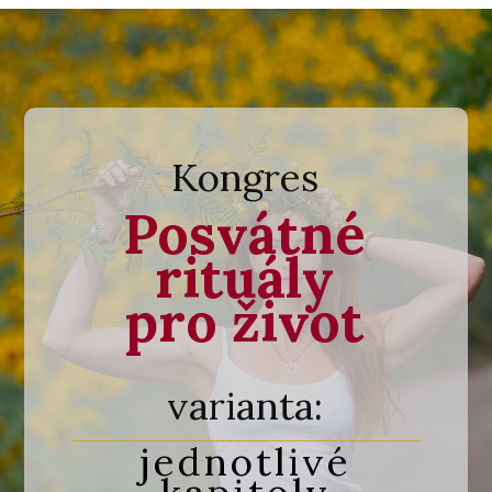
Kongres
Posvátné
rituály
pro život
varianta:
jednotlivé