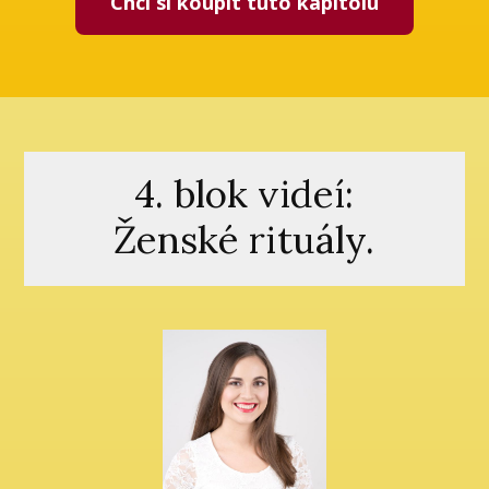
Chci si koupit tuto kapitolu
4. blok videí:
Ženské rituály.