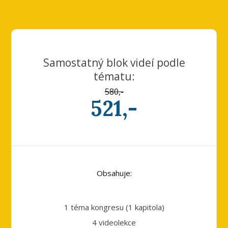
Samostatný blok videí podle
tématu:
580,-
521,-
Obsahuje:
1 téma kongresu (1 kapitola)
4 videolekce