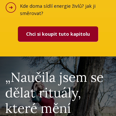
Kde doma sídlí energie živlů? jak ji
směrovat?
Chci si koupit tuto kapitolu
„Naučila jsem se
dělat rituály,
které mění