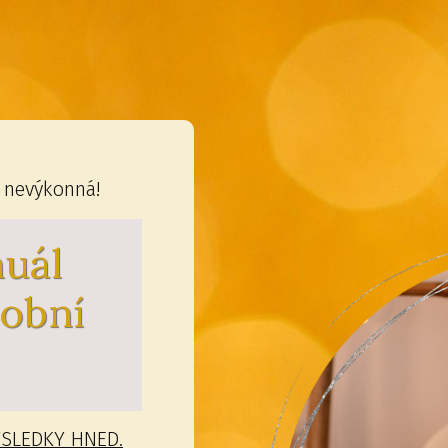
 nevýkonná!
nuál
sobní
VÝSLEDKY HNED.