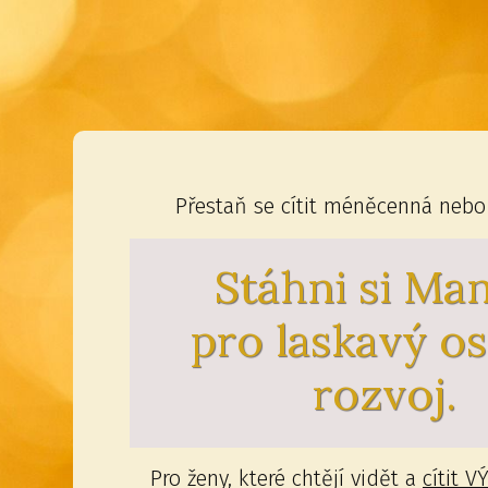
Přestaň se cítit méněcenná nebo
Stáhni si Ma
pro laskavý o
rozvoj.
Pro ženy, které chtějí vidět a
cítit 