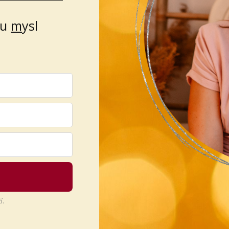
ou
m
ysl
í.