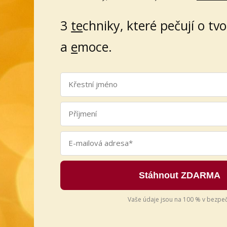
3
te
chniky, které pečují o tv
a
e
moce.
Stáhnout ZDARMA
Vaše údaje jsou na 100 % v bezpeč