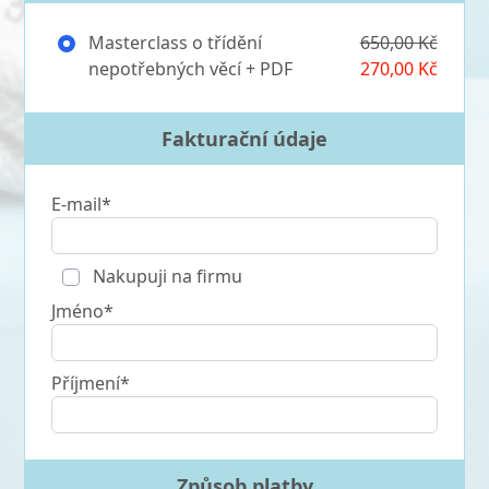
Masterclass o třídění
650,00 Kč
nepotřebných věcí + PDF
270,00 Kč
Fakturační údaje
E-mail*
Nakupuji na firmu
Jméno*
Příjmení*
Způsob platby