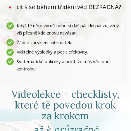
cítíš se během třídění věcí BEZRADNÁ?
Když tě něco vyruší nebo si dáš pár dní pauzu, vždy
víš přesně kde znovu navázat.
Žádné zacyklení ani zmatek.
Viditelné výsledky a pocit efektivity.
Systematické pokroky a pocit, že máš věci pod
kontrolou.
Videolekce + checklisty,
které tě povedou krok
za krokem
až k průzračné