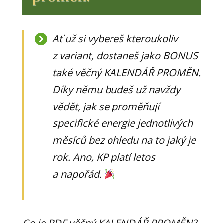
Ať už si vybereš kteroukoliv
z variant, dostaneš jako BONUS
také věčný KALENDÁŘ PROMĚN.
Díky němu budeš už navždy
vědět, jak se proměňují
specifické energie jednotlivých
měsíců bez ohledu na to jaký je
rok. Ano, KP platí letos
a napořád.
Co je PDF věčný KALENDÁŘ PROMĚN?