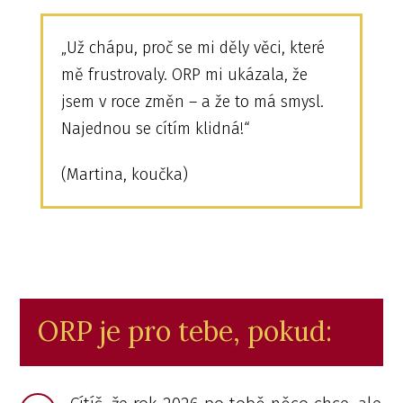
„Už chápu, proč se mi děly věci, které
mě frustrovaly. ORP mi ukázala, že
jsem v roce změn – a že to má smysl.
Najednou se cítím klidná!“
(Martina, koučka)
ORP je pro tebe, pokud: