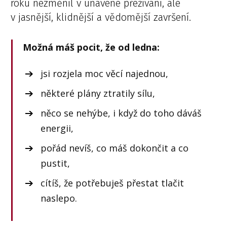
roku nezměnil v unavené přežívání, ale
v jasnější, klidnější a vědomější završení.
Možná máš pocit, že od ledna:
jsi rozjela moc věcí najednou,
některé plány ztratily sílu,
něco se nehýbe, i když do toho dáváš
energii,
pořád nevíš, co máš dokončit a co
pustit,
cítíš, že potřebuješ přestat tlačit
naslepo.