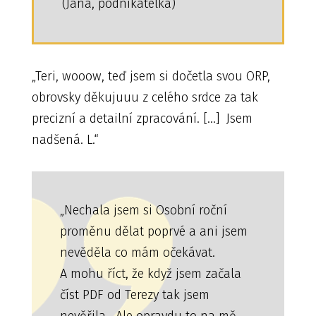
(Jana, podnikatelka)
„Teri, wooow, teď jsem si dočetla svou ORP,
obrovsky děkujuuu z celého srdce za tak
precizní a detailní zpracování. [...] Jsem
nadšená. L.“
„Nechala jsem si Osobní roční
proměnu dělat poprvé a ani jsem
nevěděla co mám očekávat.
A mohu říct, že když jsem začala
číst PDF od Terezy tak jsem
nevěřila . Ale opravdu to na mě