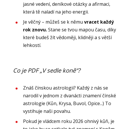
jasné vedení, deníkové otázky a afirmaci,
která tě naladí na jeho energii.
Je věčný – můžeš se k němu
vracet každý
rok znovu.
Stane se tvou mapou času, díky
které budeš žít vědoměji, klidněji a s větší
lehkostí.
Co je PDF „V sedle koně“?
Znáš čínskou astrologii? Každý z nás se
narodil v jednom z dvanácti znamení čínské
astrologie (Kůn, Krysa, Buvol, Opice...) To
vystihuje naši povahu.
Pokud je vládcem roku 2026 ohnivý kůň, je