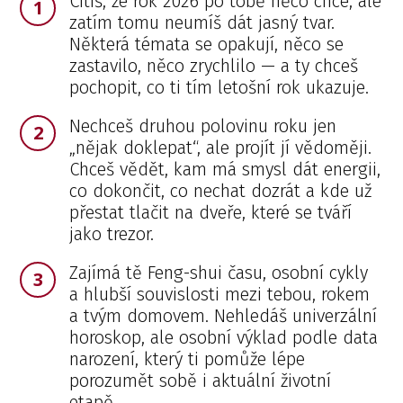
Cítíš, že rok 2026 po tobě něco chce, ale
1
zatím tomu neumíš dát jasný tvar.
Některá témata se opakují, něco se
zastavilo, něco zrychlilo — a ty chceš
pochopit, co ti tím letošní rok ukazuje.
Nechceš druhou polovinu roku jen
2
„nějak doklepat“, ale projít jí vědoměji.
Chceš vědět, kam má smysl dát energii,
co dokončit, co nechat dozrát a kde už
přestat tlačit na dveře, které se tváří
jako trezor.
Zajímá tě Feng-shui času, osobní cykly
3
a hlubší souvislosti mezi tebou, rokem
a tvým domovem. Nehledáš univerzální
horoskop, ale osobní výklad podle data
narození, který ti pomůže lépe
porozumět sobě i aktuální životní
etapě.