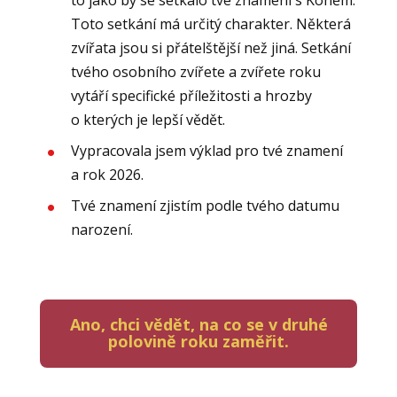
to jako by se setkalo tvé znamení s Koněm.
Toto setkání má určitý charakter. Některá
zvířata jsou si přátelštější než jiná. Setkání
tvého osobního zvířete a zvířete roku
vytáří specifické příležitosti a hrozby
o kterých je lepší vědět.
Vypracovala jsem výklad pro tvé znamení
a rok 2026.
Tvé znamení zjistím podle tvého datumu
narození.
Ano, chci vědět, na co se v druhé
polovině roku zaměřit.