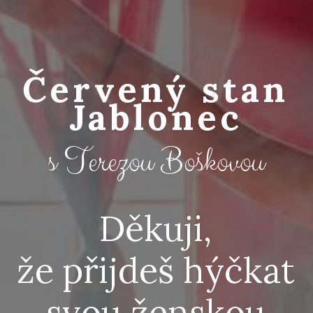
Červený stan
Jablonec
s Terezou Boškovou
Děkuji,
že přijdeš hýčkat
svou ženskou