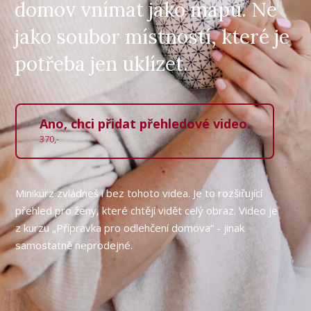
domov vnímat jako mapu. Ne
jako soubor místností, které je
potřeba jen uklízet.
Ano, chci přidat přehledové video.
370,-
Minikurz zvládneš i bez tohoto videa. Je to rozšiřující
přehled pro ženy, které chtějí vidět celý obraz. Video je
z kurzu „Přípravka pro odlehčení domova“ - jinak
samostatně neprodejné.