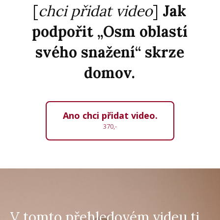
[
chci přidat video
]
Jak
podpořit „Osm oblastí
svého snažení“ skrze
domov.
Ano chci přidat video.
370,-
V tomto přehledovém videu ti