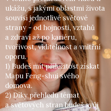
ukážu, s jakými oblastmi života
souvisí jednotlivé světové
strany - od hojnosti, vztahů
a zdraví až po kariéru,
tvořivost, viditelnost a vnitřní
oporu.
1) Budeš mít příležitost získat
Mapu Feng-shui svého
domova.
2) Díky přehledu témat
a světových stran budeš svůj