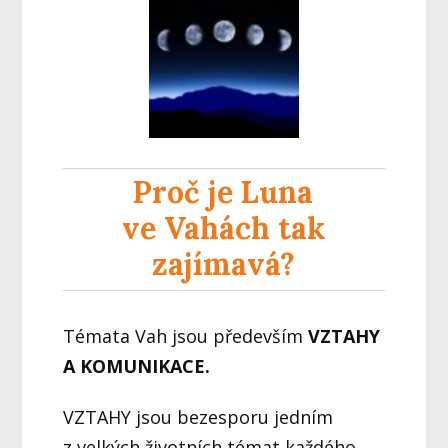
Proč je Luna
ve Vahách tak
zajímavá?
Témata Vah jsou především
VZTAHY
A KOMUNIKACE.
VZTAHY jsou bezesporu jedním
z velkých životních témat každého