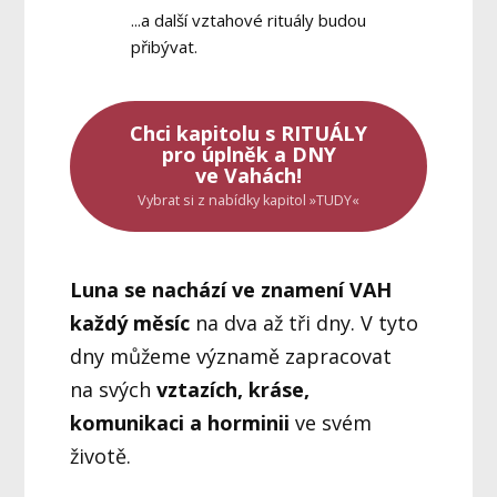
...a další vztahové rituály budou
přibývat.
Chci kapitolu s RITUÁLY
pro úplněk a DNY
ve Vahách!
Vybrat si z nabídky kapitol »TUDY«
Luna se nachází ve znamení VAH
každý měsíc
na dva až tři dny. V tyto
dny můžeme významě zapracovat
na svých
vztazích, kráse,
komunikaci a horminii
ve svém
životě.