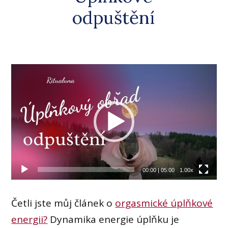
odpuštění
Video
přehrávač
00:00
|
05:00
1.00x
Četli jste můj článek o
orgasmické úplňkové
energii?
Dynamika energie úplňku je