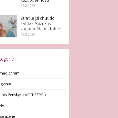
každodennosti
18.8.2025
Ztratila jsi chuť do
života? Možná jsi
zapomněla na tohle...
15.8.2025
tegorie
mácí chrám
g-shui
enoty ženských ARCHETYPŮ
NA
zařazené