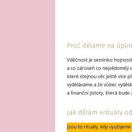
Proč děláme na úplně
Vděčnost je semínko hojnosti.
a co zároveň co nejvědoměji v
které stejnou věc ještě více p
vyděláváme a že vůbec vydělá
a finanční jistoty, která bude
Jak dělám »rituály o
Jsou to rituály, kdy využijem