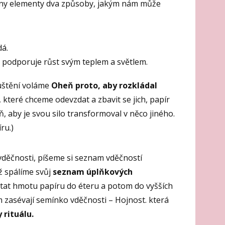
chny elementy dva způsoby, jakým nám může
dá.
 a podporuje růst svým teplem a světlem.
uštění voláme
Oheň proto, aby rozkládal
, které chceme odevzdat a zbavit se jich, papír
aby je svou silo transformoval v něco jiného.
ru.)
vděčnosti, píšeme si seznam vděčností
ž spálíme svůj
seznam úplňkových
at hmotu papíru do éteru a potom do vyšších
 zasévají semínko vděčnosti – Hojnost. která
 rituálu.