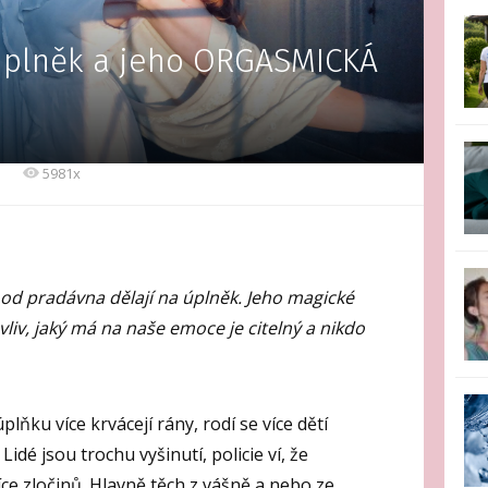
 Úplněk a jeho ORGASMICKÁ
5981x
e od pradávna dělají na úplněk. Jeho magické
vliv, jaký má na naše emoce je citelný a nikdo
úplňku více krvácejí rány, rodí se více dětí
. Lidé jsou trochu vyšinutí, policie ví, že
íce zločinů. Hlavně těch z vášně a nebo ze