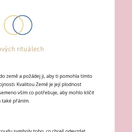
ových rituálech
do země a požádej ji, aby ti pomohla tímto
nosti. Kvalitou Země je její plodnost
semeno vším co potřebuje, aby mohlo klíčit
a také přáním.
oudu symboly toho, co chceš odevzdat