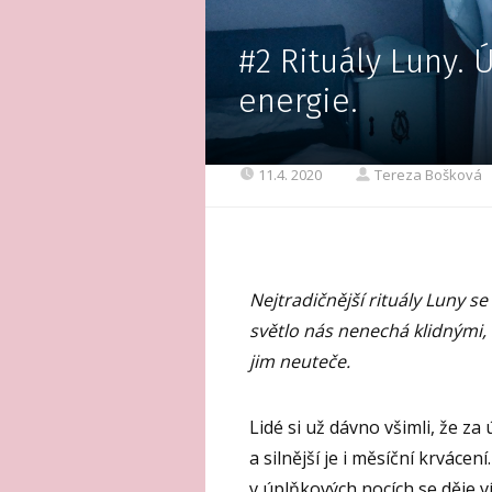
#2 Rituály Luny.
energie.
11.4. 2020
Tereza Bošková
Nejtradičnější rituály Luny s
světlo nás nenechá klidnými, 
jim neuteče.
Lidé si už dávno všimli, že za 
a silnější je i měsíční krvácení
v úplňkových nocích se děje v