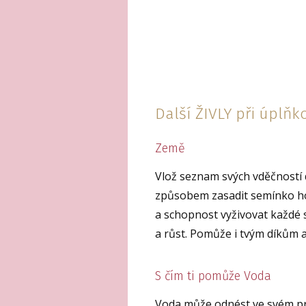
Další ŽIVLY při úplňk
Země
Vlož seznam svých vděčností 
způsobem zasadit semínko hoj
a schopnost vyživovat každé 
a růst. Pomůže i tvým díkům 
S čím ti pomůže Voda
Voda může odnést ve svém pr