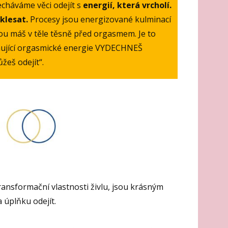
echáváme věci odejít s
energií, která vrcholí.
klesat.
Procesy jsou energizované kulminací
erou máš v těle těsně před orgasmem. Je to
chující orgasmické energie VYDECHNEŠ
žeš odejít“.
ransformační vlastnosti živlu, jsou krásným
 úplňku odejít.