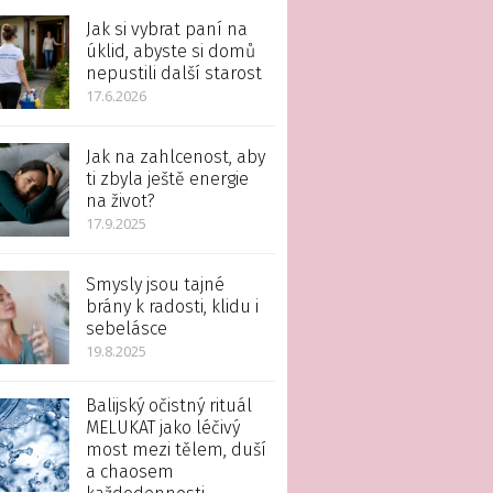
Jak si vybrat paní na
úklid, abyste si domů
nepustili další starost
17.6.2026
Jak na zahlcenost, aby
ti zbyla ještě energie
na život?
17.9.2025
Smysly jsou tajné
brány k radosti, klidu i
sebelásce
19.8.2025
Balijský očistný rituál
MELUKAT jako léčivý
most mezi tělem, duší
a chaosem