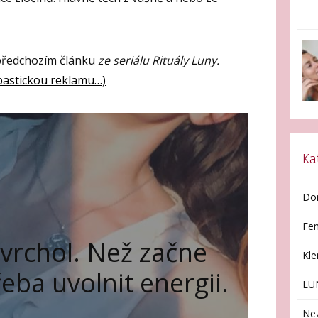
 předchozím článku
ze seriálu Rituály Luny.
bastickou reklamu…)
Ka
Do
Fen
 vrchol. Než začne
Kl
řeba uvolnit energii.
LU
Ne