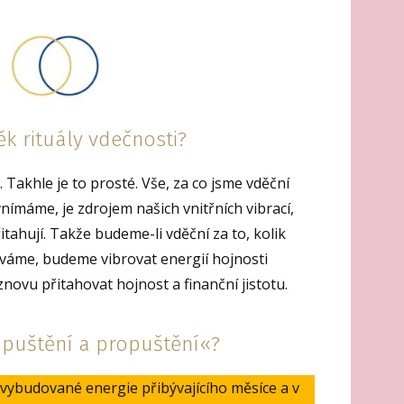
k rituály vdečnosti?
 Takhle je to prosté. Vše, za co jsme vděční
nímáme, je zdrojem našich vnitřních vibrací,
řitahují. Takže budeme-li vděční za to, kolik
váme, budeme vibrovat energií hojnosti
 znovu přitahovat hojnost a finanční jistotu.
dpuštění a propuštění«?
e vybudované energie přibývajícího měsíce a v