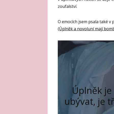
zoufalství.
O emocích jsem psala také v
(Úplněk a novoluní mají bom
Úplněk je
ubývat, je t