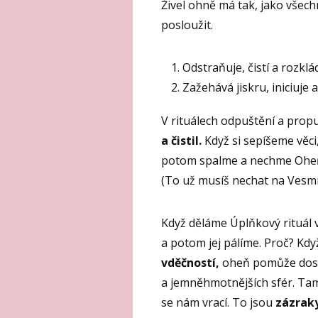
Živel ohně má tak, jako vše
posloužit.
Odstraňuje, čistí a rozklá
Zažehává jiskru, iniciuje
V rituálech odpuštění a prop
a čistil.
Když si sepíšeme věci
potom spalme a nechme Oheň, 
(To už musíš nechat na Vesmí
Když děláme Úplňkový rituál 
a potom jej pálíme. Proč? Kdy
vděčností,
oheň pomůže dost
a jemněhmotnějších sfér. Tam
se nám vrací. To jsou
zázraky