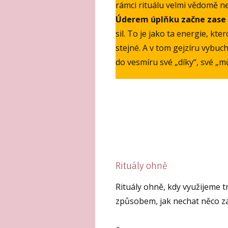
rámci rituálu velmi vědomě n
Úderem úplňku začne zase 
sil. To je jako ta energie, kt
stejné. A v tom gejzíru vybu
do vesmíru své „díky“, své „mů
Rituály ohně
Rituály ohně, kdy využijeme t
způsobem, jak nechat něco za