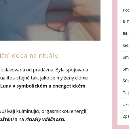
Po
RI
Rit
Seb
iční doba na rituály.
Sm
Smy
 oslavovaná od pradávna. Byla spojovaná
ualitou stejně tak, jako se my ženy cítíme
Šťa
ní Luna v symbolickém a energetickém
Taj
Úkl
yužívají kulminující, orgasmickou energii
Zpá
uštění
a na
rituály vděčnosti.