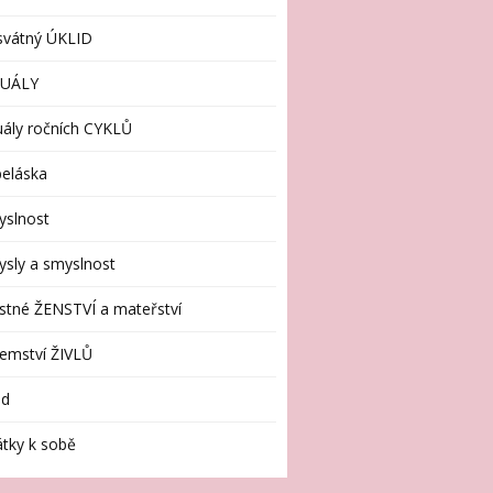
svátný ÚKLID
TUÁLY
uály ročních CYKLŮ
eláska
yslnost
sly a smyslnost
stné ŽENSTVÍ a mateřství
emství ŽIVLŮ
id
tky k sobě