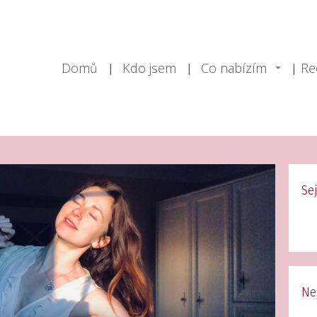
Domů
Kdo jsem
Co nabízím
Re
Se
Ne