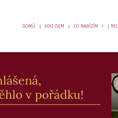
DOMŮ
KDO JSEM
CO NABÍZÍM
RE
ihlášená,
ěhlo v pořádku!