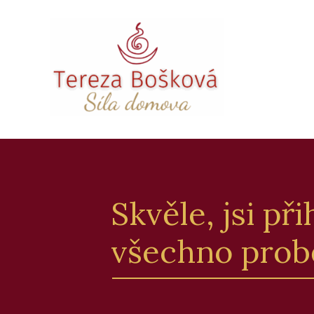
Skvěle, jsi př
všechno prob