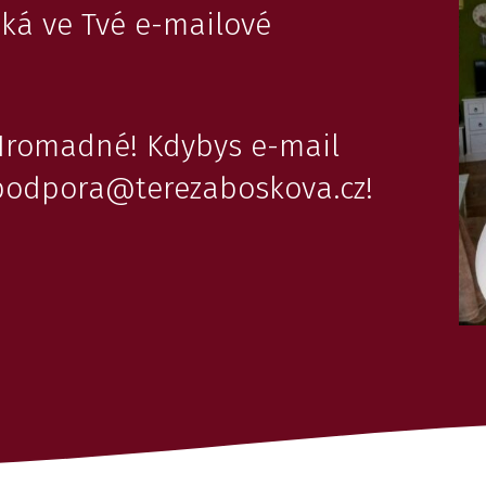
eká ve Tvé e-mailové
Hromadné! Kdybys e-mail
 podpora@terezaboskova.cz!