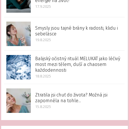
energie na život?
17.9.2025
Smysly jsou tajné brány k radosti, klidu i
sebelásce
19.8.2025
Balijský očistný rituál MELUKAT jako léčivý
most mezi tělem, duší a chaosem
každodennosti
18.8.2025
Ztratila jsi chuť do života? Možná jsi
zapomněla na tohle...
15.8.2025