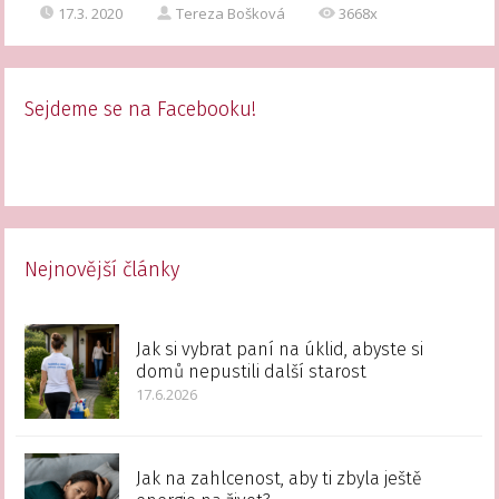
17.3. 2020
Tereza Bošková
3668x
Sejdeme se na Facebooku!
Nejnovější články
Jak si vybrat paní na úklid, abyste si
domů nepustili další starost
17.6.2026
Jak na zahlcenost, aby ti zbyla ještě