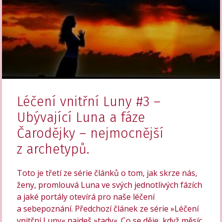
Léčení vnitřní Luny #3 –
Ubývající Luna a fáze
Čarodějky – nejmocnější
z archetypů.
Toto je třetí ze série článků o tom, jak skrze nás,
ženy, promlouvá Luna ve svých jednotlivých fázích
a jaké portály otevírá pro naše léčení
a sebepoznání. Předchozí článek ze série »Léčení
vnitřní Luny« najdeš »tady«. Co se děje, když měsíc