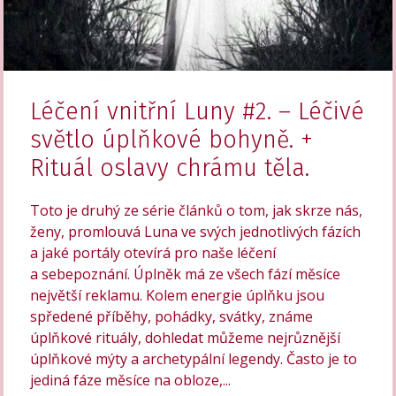
Léčení vnitřní Luny #2. – Léčivé
světlo úplňkové bohyně. +
Rituál oslavy chrámu těla.
Toto je druhý ze série článků o tom, jak skrze nás,
ženy, promlouvá Luna ve svých jednotlivých fázích
a jaké portály otevírá pro naše léčení
a sebepoznání. Úplněk má ze všech fází měsíce
největší reklamu. Kolem energie úplňku jsou
spředené příběhy, pohádky, svátky, známe
úplňkové rituály, dohledat můžeme nejrůznější
úplňkové mýty a archetypální legendy. Často je to
jediná fáze měsíce na obloze,...