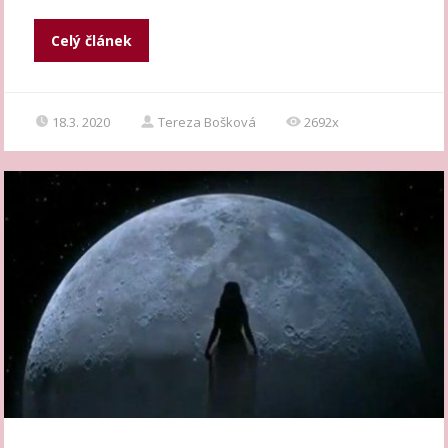
Celý článek
18.3. 2020
Tereza Bošková
2692x