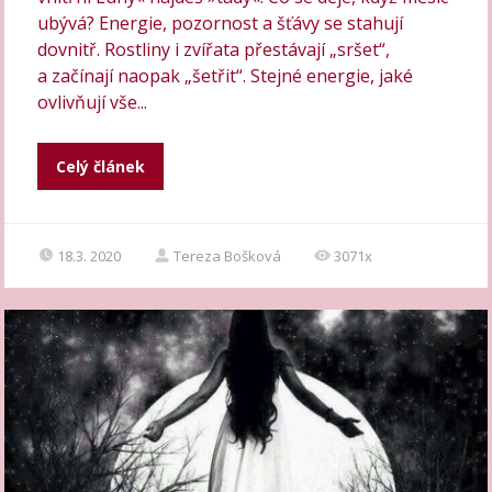
ubývá? Energie, pozornost a šťávy se stahují
dovnitř. Rostliny i zvířata přestávají „sršet“,
a začínají naopak „šetřit“. Stejné energie, jaké
ovlivňují vše...
Celý článek
18.3. 2020
Tereza Bošková
3071x