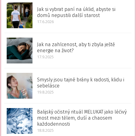
Jak si vybrat paní na úklid, abyste si
domů nepustili další starost
17.6.2026
Jak na zahlcenost, aby ti zbyla ještě
energie na život?
17.9.2025
Smysly jsou tajné brány k radosti, klidu i
sebelásce
19.8.2025
Balijský očistný rituál MELUKAT jako léčivý
most mezi tělem, duší a chaosem
každodennosti
18.8.2025