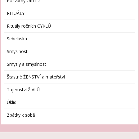
Posvátný ÚKLID
RITUÁLY
Rituály ročních CYKLŮ
Sebeláska
Smyslnost
Smysly a smyslnost
Šťastné ŽENSTVÍ a mateřství
Tajemství ŽIVLŮ
Úklid
Zpátky k sobě