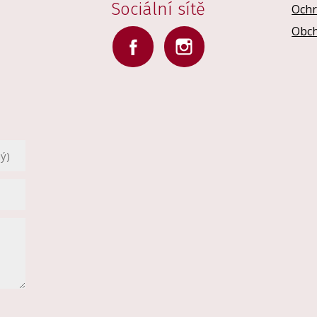
Sociální sítě
Ochr
Obch