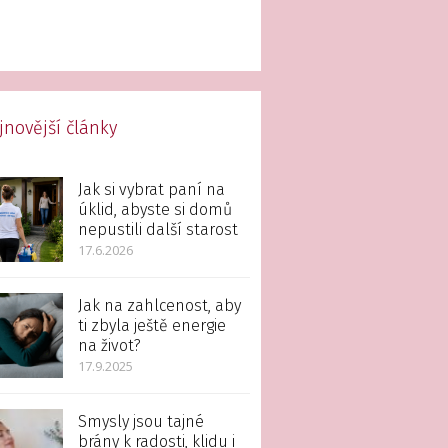
jnovější články
Jak si vybrat paní na
úklid, abyste si domů
nepustili další starost
17.6.2026
Jak na zahlcenost, aby
ti zbyla ještě energie
na život?
17.9.2025
Smysly jsou tajné
brány k radosti, klidu i