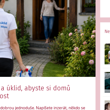
Ne
na úklid, abyste si domů
rost
ní dobrou jednoduše. Napíšete inzerát, někdo se