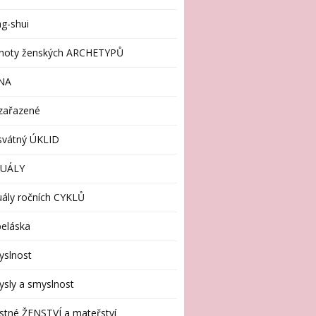
g-shui
enoty ženských ARCHETYPŮ
NA
zařazené
svátný ÚKLID
TUÁLY
uály ročních CYKLŮ
eláska
yslnost
sly a smyslnost
stné ŽENSTVÍ a mateřství