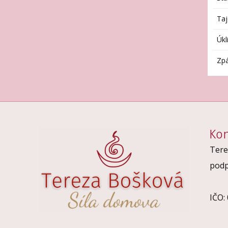
Taj
Úkl
Zpá
Kon
Tere
podp
IČO: