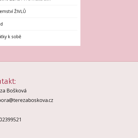
emství ŽIVLŮ
id
tky k sobě
takt:
za Bošková
ora@terezaboskova.cz
 02399521