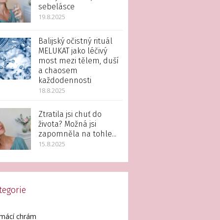
sebelásce
19.8.2025
Balijský očistný rituál
MELUKAT jako léčivý
most mezi tělem, duší
a chaosem
každodennosti
18.8.2025
Ztratila jsi chuť do
života? Možná jsi
zapomněla na tohle...
15.8.2025
tegorie
mácí chrám