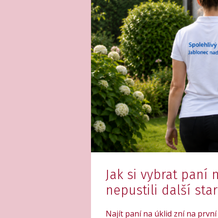
Jak si vybrat paní 
nepustili další sta
Najít paní na úklid zní na prv