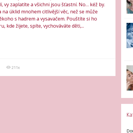
í, vy zaplatíte a všichni jsou šťastní. No… kéž by.
a na úklid mnohem citlivější věc, než se může
někoho s hadrem a vysavačem. Pouštíte si ho
 kde žijete, spíte, vychováváte děti,...
211x
Ka
Do