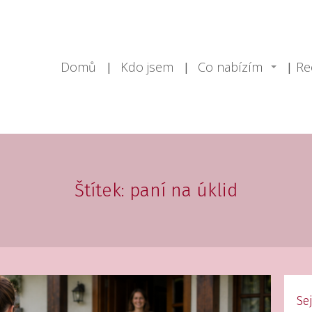
Domů
Kdo jsem
Co nabízím
Re
Štítek: paní na úklid
Se