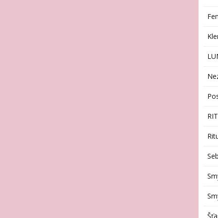
Fen
Kl
LU
Ne
Po
RI
Rit
Seb
Sm
Smy
Šťa