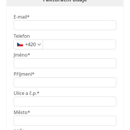
E-mail*
Telefon
+420
Jméno*
Příjmení*
Ulice a č.p.*
Město*