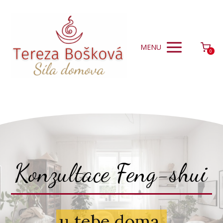
MENU
0
Konzultace Feng-shui
u tebe doma.