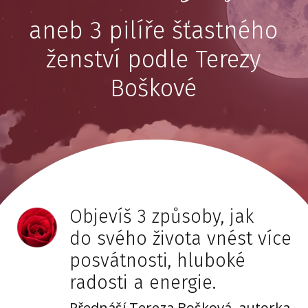
aneb 3 pilíře šťastného
ženství podle Terezy
Boškové
Objevíš 3 způsoby, jak
do svého života vnést více
posvátnosti, hluboké
radosti a energie.
Přednáší Tereza Bošková, autorka