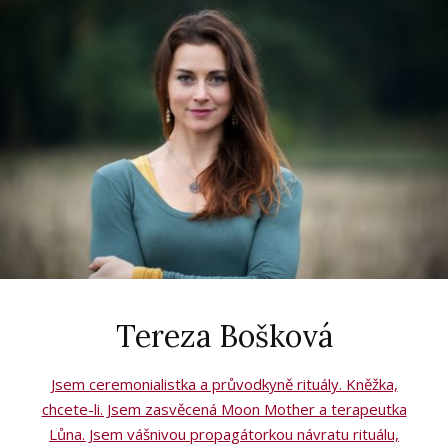
Tereza Bošková
Jsem ceremonialistka a průvodkyně rituály. Kněžka,
chcete-li. Jsem zasvěcená Moon Mother a terapeutka
Lůna. Jsem vášnivou propagátorkou návratu rituálu,