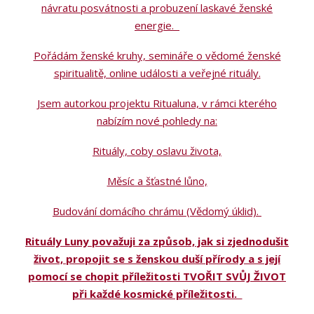
návratu posvátnosti a probuzení laskavé ženské
energie.
Pořádám ženské kruhy, semináře o vědomé ženské
spiritualitě, online události a veřejné rituály.
Jsem autorkou projektu Ritualuna, v rámci kterého
nabízím nové pohledy na:
Rituály, coby oslavu života,
Měsíc a šťastné lůno,
Budování domácího chrámu (Vědomý úklid).
Rituály Luny považuji za způsob, jak si zjednodušit
život, propojit se s ženskou duší přírody a s její
pomocí se chopit příležitosti TVOŘIT SVŮJ ŽIVOT
při každé kosmické příležitosti.