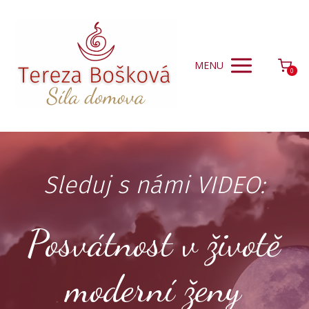
MENU
0
Sleduj s námi VIDEO:
Posvátnost v životě
moderní ženy