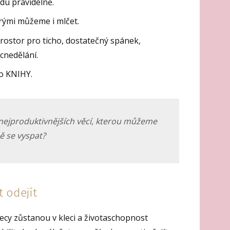
du pravidelně.
erými můžeme i mlčet.
prostor pro ticho, dostatečný spánek,
cnedělání.
do KNIHY.
 nejproduktivnějších věcí, kterou můžeme
ě se vyspat?
 odejít
ecy zůstanou v kleci a životaschopnost