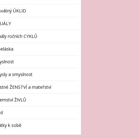
svátný ÚKLID
TUÁLY
uály ročních CYKLŮ
eláska
yslnost
sly a smyslnost
stné ŽENSTVÍ a mateřství
emství ŽIVLŮ
id
tky k sobě