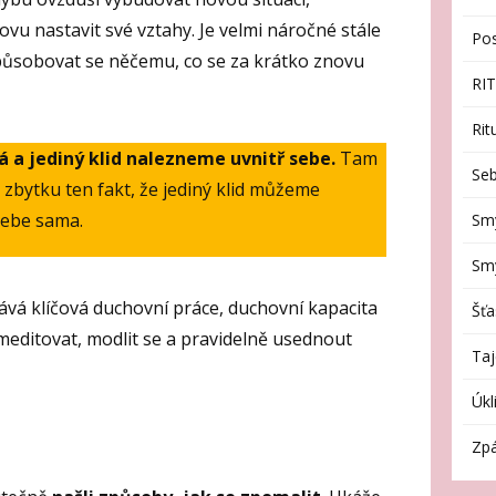
vu nastavit své vztahy. Je velmi náročné stále
Po
působovat se něčemu, co se za krátko znovu
RI
Rit
á a jediný klid nalezneme uvnitř sebe.
Tam
Seb
e zbytku ten fakt, že jediný klid můžeme
 sebe sama.
Sm
Smy
tává klíčová duchovní práce, duchovní kapacita
Šťa
 meditovat, modlit se a pravidelně usednout
Taj
Úkl
Zpá