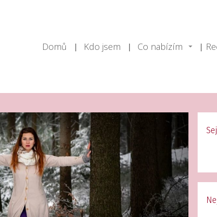
Domů
Kdo jsem
Co nabízím
Re
Se
Ne