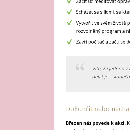
Začít už meditovat oprav
Scházet se s lidmi, se kt
Vytvořit ve svém životě 
rozvolněný program a ni
Zavři počítač a začti se 
Víte, že jednou z
dělat je … konečn
Dokončit nebo nechat
Březen nás povede k akci.
K