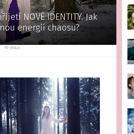
řijetí NOVÉ IDENTITY. Jak
snou energií chaosu?
9942x