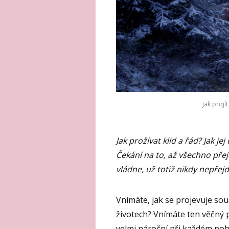
Jak projí
Jak prožívat klid a řád? Jak jej
Čekání na to, až všechno pře
vládne, už totiž nikdy nepřejd
Vnímáte, jak se projevuje sou
životech? Vnímáte ten věčný 
velmi nároční při každém poh