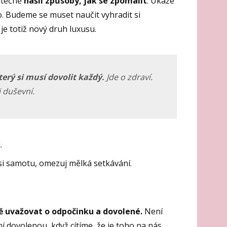
utečně
našli způsoby, jak se zpomalit
. Ukáže
o. Budeme se muset naučit vyhradit si
je totiž nový druh luxusu.
který si musí dovolit každý.
Jde o zdraví.
i duševní.
.
 si samotu, omezuj mělká setkávání.
ě uvažovat o odpočinku a dovolené.
Není
í dovolenou, když cítíme, že je toho na nás