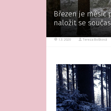
Březen je měsíc p
naložit se souča
1.3. 2020
Tereza Bošková