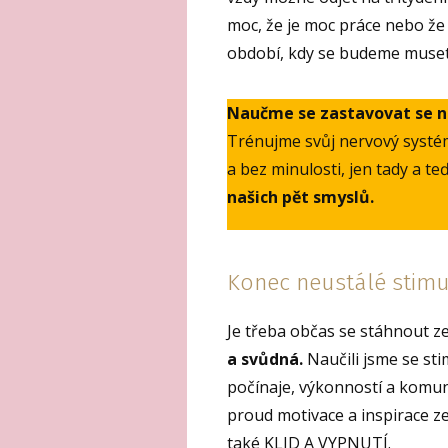
moc, že je moc práce nebo ž
období, kdy se budeme muset 
Naučme se zastavovat se na
Trénujme svůj nervový systé
a bez minulosti, jen tady a t
našich pět smyslů.
Konec neustálé stim
Je třeba občas se stáhnout ze
a svůdná.
Naučili jsme se st
počínaje, výkonností a komun
proud motivace a inspirace ze 
také KLID A VYPNUTÍ.