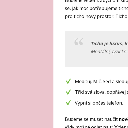
Budeme vedeni, abychom sk
se, jak moc potřebujeme tich
pro ticho nový prostor. Ticho 
Ticho je luxus, 
Mentální, fyzické 
Medituj. Mlč. Seď a sleduj
Třiď svá slova, dopřávej
Vypni si občas telefon.
Budeme se muset naučit
nov
vždy možné odjet na třítýdenn