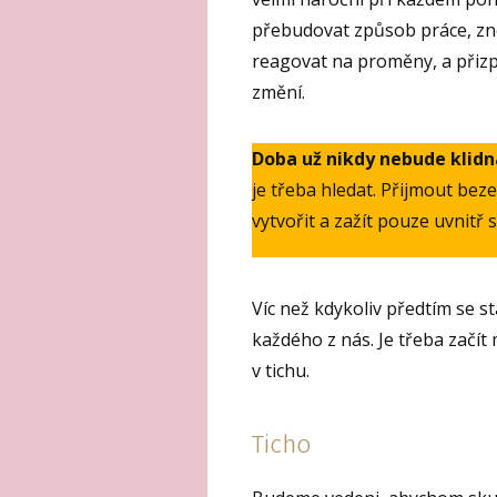
přebudovat způsob práce, zno
reagovat na proměny, a přiz
změní.
Doba už nikdy nebude klidn
je třeba hledat. Přijmout bez
vytvořit a zažít pouze uvnitř
Víc než kdykoliv předtím se s
každého z nás. Je třeba začít
v tichu.
Ticho