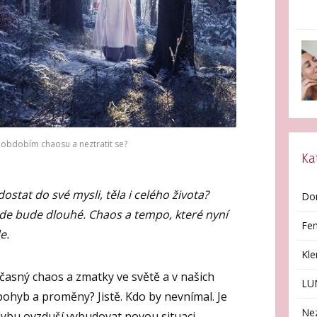
t obdobím chaosu a neztratit se?
Ka
 dostat do své mysli, těla i celého života?
Do
jde bude dlouhé. Chaos a tempo, které nyní
Fen
e.
Kl
časný chaos a zmatky ve světě a v našich
LU
pohyb a proměny? Jistě. Kdo by nevnímal. Je
Ne
ybu ovzduší vybudovat novou situaci,