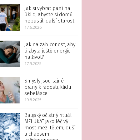
Jak si vybrat paní na
úklid, abyste si domů
nepustili další starost
17.6.2026
Jak na zahlcenost, aby
ti zbyla ještě energie
na život?
17.9.2025
Smysly jsou tajné
brány k radosti, klidu i
sebelásce
19.8.2025
Balijský očistný rituál
MELUKAT jako léčivý
most mezi tělem, duší
a chaosem