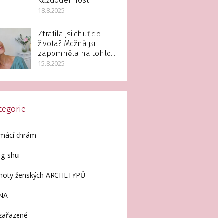
každodennosti
18.8.2025
Ztratila jsi chuť do
života? Možná jsi
zapomněla na tohle...
15.8.2025
tegorie
mácí chrám
g-shui
enoty ženských ARCHETYPŮ
NA
zařazené