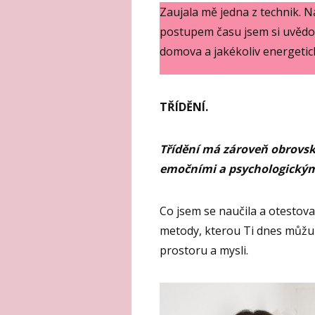
Zaujala mě jedna z technik. N
postupem času jsem si uvědom
domova a jakékoliv energetic
TŘÍDĚNÍ.
Třídění má zároveň obrovský
emočními a psychologickým
Co jsem se naučila a otestov
metody, kterou Ti dnes můžu
prostoru a mysli.