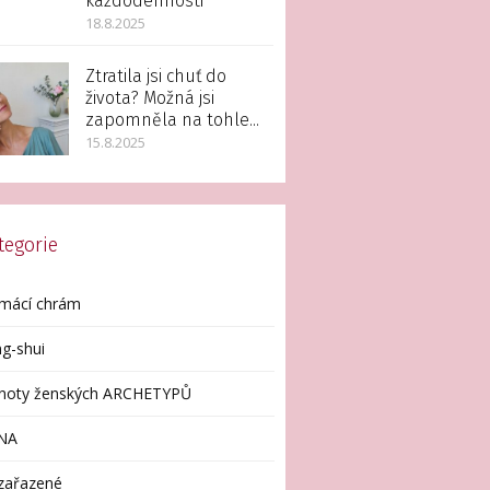
každodennosti
18.8.2025
Ztratila jsi chuť do
života? Možná jsi
zapomněla na tohle...
15.8.2025
tegorie
mácí chrám
g-shui
enoty ženských ARCHETYPŮ
NA
zařazené