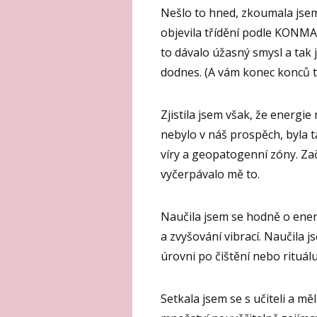
Nešlo to hned, zkoumala jse
objevila třídění podle KONMA
to dávalo úžasný smysl a tak 
dodnes. (A vám konec konců 
Zjistila jsem však, že energie
nebylo v náš prospěch, byla t
víry a geopatogenní zóny. Zača
vyčerpávalo mě to.
Naučila jsem se hodně o ener
a zvyšování vibrací. Naučila j
úrovni po čištění nebo rituálu
Setkala jsem se s učiteli a m