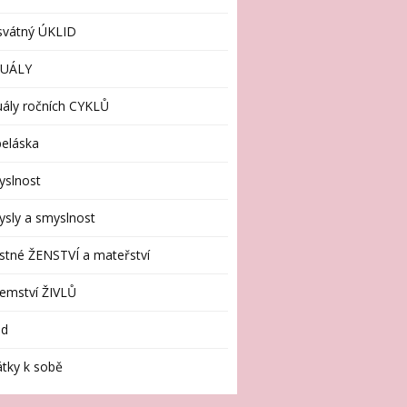
svátný ÚKLID
TUÁLY
uály ročních CYKLŮ
eláska
yslnost
sly a smyslnost
stné ŽENSTVÍ a mateřství
emství ŽIVLŮ
id
tky k sobě