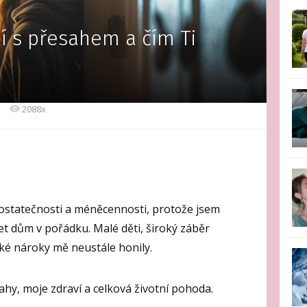
ní s přesahem a čím Ti
2088x
ostatečnosti a méněcennosti, protože jsem
et dům v pořádku. Malé děti, široký záběr
ké nároky mě neustále honily.
ahy, moje zdraví a celková životní pohoda.