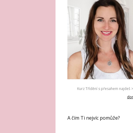
Kurz Třídění s přesahem najdeš 
dom
A čím Ti nejvíc pomůže?