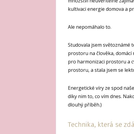
množství neuvěřitelně zajímav
kultivaci energie domova a p
Ale nepomáhalo to.
Studovala jsem světoznámé te
prostoru na člověka, domácí m
pro harmonizaci prostoru a cvi
prostoru, a stala jsem se l
Energetické víry ze spod naš
díky nim to, co vím dnes. Nak
dlouhý příběh.)
Technika, která se zd