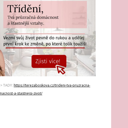
>> TADY:
https://terezaboskova.cz/trideni-tva-pruzracna-
acnost-a-stastnejsi-zivot/