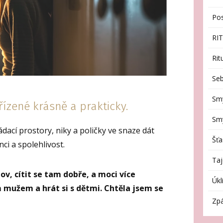
Po
RI
Rit
Seb
Sm
řízené krásně a prakticky.
Smy
dací prostory, niky a poličky ve snaze dát
Šťa
ci a spolehlivost.
Taj
v, cítit se tam dobře, a moci více
Úkl
m mužem a hrát si s dětmi. Chtěla jsem se
Zpá