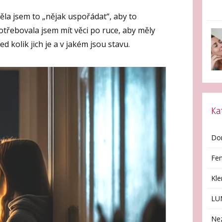
těla jsem to „nějak uspořádat“, aby to
otřebovala jsem mít věci po ruce, aby měly
d kolik jich je a v jakém jsou stavu.
Ka
Do
Fen
Kl
LU
Ne