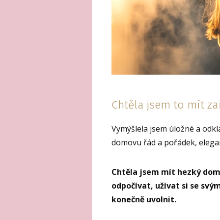
Chtěla jsem to mít za
Vymýšlela jsem úložné a odklá
domovu řád a pořádek, elegan
Chtěla jsem mít hezký domo
odpočívat, užívat si se svý
konečně uvolnit.