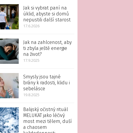
Jak si vybrat paní na
úklid, abyste si domů
nepustili další starost
17.6.2026
Jak na zahlcenost, aby
ti zbyla ještě energie
na život?
17.9.2025
Smysly jsou tajné
brány k radosti, klidu i
sebelásce
19.8.2025
Balijský očistný rituál
MELUKAT jako léčivý
most mezi tělem, duší
a chaosem