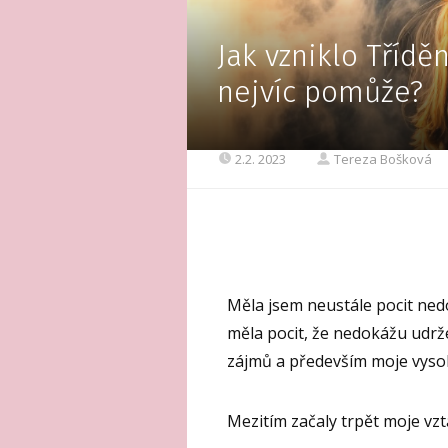
Jak vzniklo Třídě
nejvíc pomůže?
2.2. 2023
Tereza Bošková
Měla jsem neustále pocit ned
měla pocit, že nedokážu udrž
zájmů a především moje vyso
Mezitím začaly trpět moje vzt