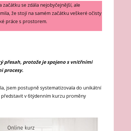
a začátku se zdála nejobyčejnější, ale
ila, že stojí na samém začátku veškeré očisty
ké práce s prostorem.
 přesah, protože je spojeno s vnitřními
i procesy.
ala, jsem postupně systematizovala do unikátní
 představit v 6týdenním kurzu proměny