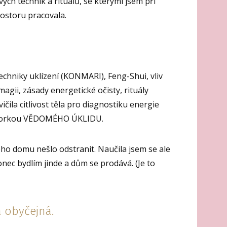
ých technik a rituálů, se kterými jsem při
rostoru pracovala.
chniky uklízení (KONMARI), Feng-Shui, vliv
agii, zásady energetické očisty, rituály
čila citlivost těla pro diagnostiku energie
ektorkou VĚDOMÉHO ÚKLIDU.
eho domu nešlo odstranit. Naučila jsem se ale
onec bydlím jinde a dům se prodává. (Je to
á obyčejná.