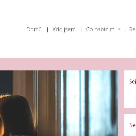
Domů
Kdo jsem
Co nabízím
Re
Se
Ne