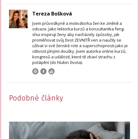
Tereza Bošková
Jsem průvodkyně a motivátorka žen ke změně a
odvaze. Jako lektorka kurzů a konzultantka feng-
shui inspiruji ženy aby nacházely způsoby, jak
proměňovat svůj život ZEVNITŘ ven a naučily se
užívat si své ženské role a superschopnosti jako je
citlivost plnými doušky. Jsem autorka online kurzů,
kongresů a událostí, které tě zbaví strachu z
potápění (do hlubin života).
Podobné články