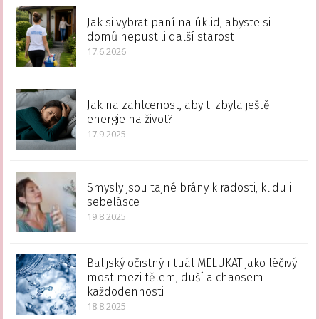
Jak si vybrat paní na úklid, abyste si
domů nepustili další starost
17.6.2026
Jak na zahlcenost, aby ti zbyla ještě
energie na život?
17.9.2025
Smysly jsou tajné brány k radosti, klidu i
sebelásce
19.8.2025
Balijský očistný rituál MELUKAT jako léčivý
most mezi tělem, duší a chaosem
každodennosti
18.8.2025