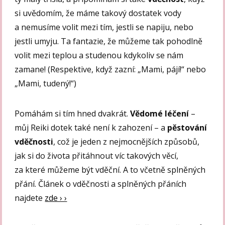
si uvědomím, že máme takový dostatek vody
a nemusíme volit mezi tím, jestli se napiju, nebo
jestli umyju. Ta fantazie, že můžeme tak pohodlně
volit mezi teplou a studenou kdykoliv se nám
zamane! (Respektive, když zazní: „Mami, pájí!“ nebo
„Mami, tudený!“)
Pomáhám si tím hned dvakrát.
Vědomé léčení
–
můj Reiki dotek také není k zahození – a
pěstování
vděčnosti
, což je jeden z nejmocnějších způsobů,
jak si do života přitáhnout víc takových věcí,
za které můžeme být vděční. A to včetně splněných
přání. Článek o vděčnosti a splněných přáních
najdete
zde › ›