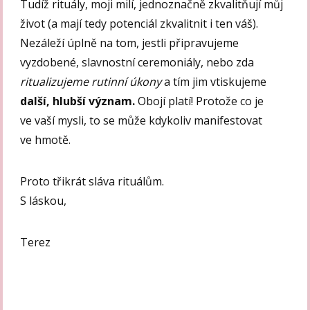
Tudíž rituály, moji milí, jednoznačně zkvalitňují můj
život (a mají tedy potenciál zkvalitnit i ten váš).
Nezáleží úplně na tom, jestli připravujeme
vyzdobené, slavnostní ceremoniály, nebo zda
ritualizujeme rutinní úkony
a tím jim vtiskujeme
další, hlubší význam.
Obojí platí! Protože co je
ve vaší mysli, to se může kdykoliv manifestovat
ve hmotě.
Proto třikrát sláva rituálům.
S láskou,
Terez