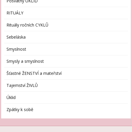
Posvátný ÚKLID
RITUÁLY
Rituály ročních CYKLŮ
Sebeláska
Smyslnost
Smysly a smyslnost
Šťastné ŽENSTVÍ a mateřství
Tajemství ŽIVLŮ
Úklid
Zpátky k sobě