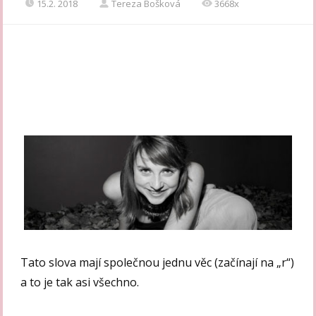
15.2. 2018
Tereza Bošková
3668x
Tato slova mají společnou jednu věc (začínají na „r“)
a to je tak asi všechno.