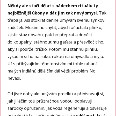
Někdy ale stačí dělat s nádechem rituálu ty
nejběžnější úkony a dát jim tak nový smysl.
Tak
třeba já. Asi stokrát denně umývám svému synkovi
zadeček. Musím ho chytit, abych očuchala plínku,
zjistit stav obsahu, pak ho přeprat a donést
do koupelny, stáhnout mu gaťata a přesvědčit ho,
aby si podržel tričko. Potom mu stáhnu plínku,
vysadím si ho na ruku, rukou na umyvadlo a myju.
Uf s přibývajícím těhotenstvím mi tohle tahání
malých indiánů dělá čím dál větší problém. No
nevadí.
Od jisté doby ale umývám prdelku a představuji si,
jak ji léčím tou průzračnou vodou, odplavuji
zárodky opruzenin, jak voda regeneruje a osvěžuje
ty malý třísla, a připomínám si také
vděčnost
, když