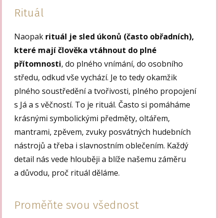
Rituál
Naopak
rituál je sled úkonů (často obřadních),
které mají člověka vtáhnout do plné
přítomnosti
, do plného vnímání, do osobního
středu, odkud vše vychází. Je to tedy okamžik
plného soustředění a tvořivosti, plného propojení
s Já a s věčností. To je rituál. Často si pomáháme
krásnými symbolickými předměty, oltářem,
mantrami, zpěvem, zvuky posvátných hudebních
nástrojů a třeba i slavnostním oblečením. Každý
detail nás vede hlouběji a blíže našemu záměru
a důvodu, proč rituál děláme.
Proměňte svou všednost