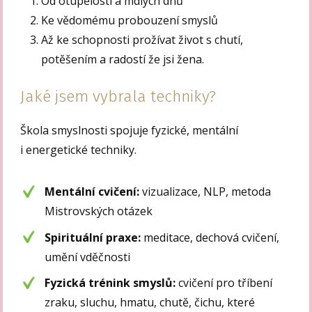
Od otupělosti a mdlých dnů
Ke vědomému probouzení smyslů
Až ke schopnosti prožívat život s chutí,
potěšením a radostí že jsi žena.
Jaké jsem vybrala techniky?
Škola smyslnosti spojuje fyzické, mentální
i energetické techniky.
Mentální cvičení:
vizualizace, NLP, metoda
Mistrovských otázek
Spirituální praxe:
meditace, dechová cvičení,
umění vděčnosti
Fyzická trénink smyslů:
cvičení pro tříbení
zraku, sluchu, hmatu, chutě, čichu, které