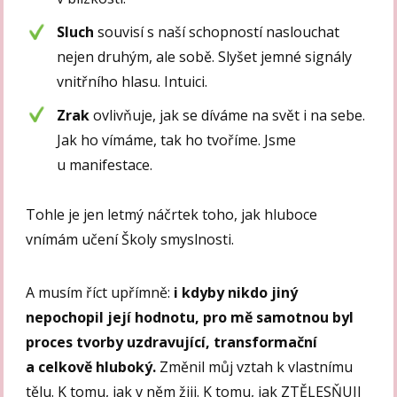
Sluch
souvisí s naší schopností naslouchat
nejen druhým, ale sobě. Slyšet jemné signály
vnitřního hlasu. Intuici.
Zrak
ovlivňuje, jak se díváme na svět i na sebe.
Jak ho vímáme, tak ho tvoříme. Jsme
u manifestace.
Tohle je jen letmý náčrtek toho, jak hluboce
vnímám učení Školy smyslnosti.
A musím říct upřímně:
i kdyby nikdo jiný
nepochopil její hodnotu, pro mě samotnou byl
proces tvorby uzdravující, transformační
a celkově hluboký.
Změnil můj vztah k vlastnímu
tělu. K tomu, jak v něm žiji. K tomu, jak ZTĚLESŇUJI