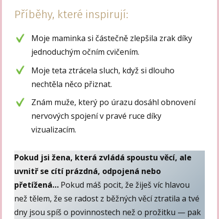
Příběhy, které inspirují:
Moje maminka si částečně zlepšila zrak díky
jednoduchým očním cvičením.
Moje teta ztrácela sluch, když si dlouho
nechtěla něco přiznat.
Znám muže, který po úrazu dosáhl obnovení
nervových spojení v pravé ruce díky
vizualizacím.
Pokud jsi žena, která zvládá spoustu věcí, ale
uvnitř se cítí prázdná, odpojená nebo
přetížená…
Pokud máš pocit, že žiješ víc hlavou
než tělem, že se radost z běžných věcí ztratila a tvé
dny jsou spíš o povinnostech než o prožitku — pak