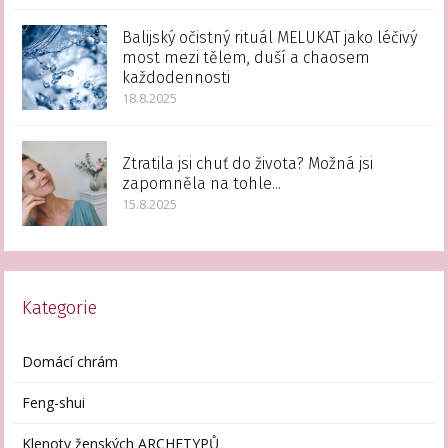
Balijský očistný rituál MELUKAT jako léčivý
most mezi tělem, duší a chaosem
každodennosti
18.8.2025
Ztratila jsi chuť do života? Možná jsi
zapomněla na tohle...
15.8.2025
Kategorie
Domácí chrám
Feng-shui
Klenoty ženských ARCHETYPŮ