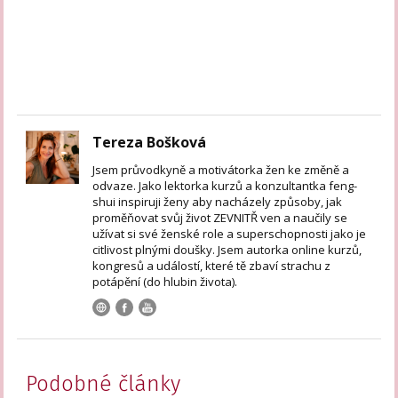
Tereza Bošková
Jsem průvodkyně a motivátorka žen ke změně a
odvaze. Jako lektorka kurzů a konzultantka feng-
shui inspiruji ženy aby nacházely způsoby, jak
proměňovat svůj život ZEVNITŘ ven a naučily se
užívat si své ženské role a superschopnosti jako je
citlivost plnými doušky. Jsem autorka online kurzů,
kongresů a událostí, které tě zbaví strachu z
potápění (do hlubin života).
Podobné články