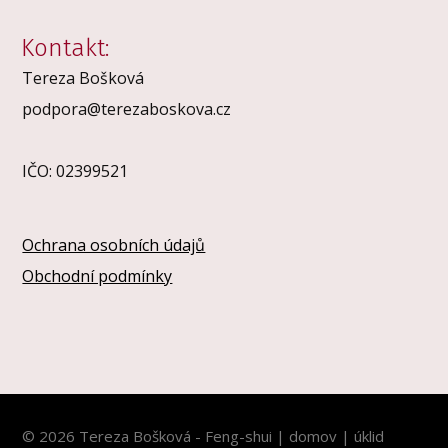
Kontakt:
Tereza Bošková
podpora@terezaboskova.cz
IČO: 02399521
Ochrana osobních údajů
Obchodní podmínky
© 2026 Tereza Bošková - Feng-shui | domov | úklid