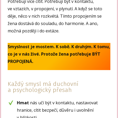
Potřebují více cítit. Potřebují být v kontaktu,
ve vztazích, v propojení, v plynutí. A když se toto
děje, něco v nich rozkvétá. Tímto propojením se
žena dostává do souladu, do harmonie. A ano,
možná později i do extáze.
Smyslnost je mostem. K sobě. K druhým. K tomu,
co je v nás živé. Protože žena potřebuje BÝT
PROPOJENÁ.
Každý smysl má duchovní
a psychologický přesah
Hmat
nás učí být v kontaktu, nastavovat
hranice, cítit bezpečí, důvěru i uvolnění
v blízkosti.