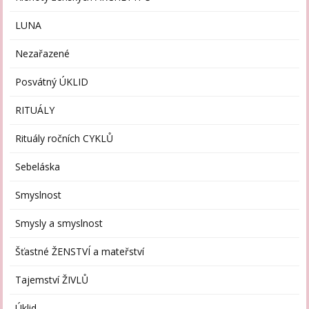
LUNA
Nezařazené
Posvátný ÚKLID
RITUÁLY
Rituály ročních CYKLŮ
Sebeláska
Smyslnost
Smysly a smyslnost
Šťastné ŽENSTVÍ a mateřství
Tajemství ŽIVLŮ
Úklid