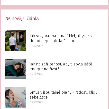
Nejnovější články
Jak si vybrat paní na úklid, abyste si
domů nepustili další starost
17.6.2026
Jak na zahlcenost, aby ti zbyla ještě
energie na život?
17.9.2025
Smysly jsou tajné brány k radosti, klidu i
sebelásce
19.8.2025