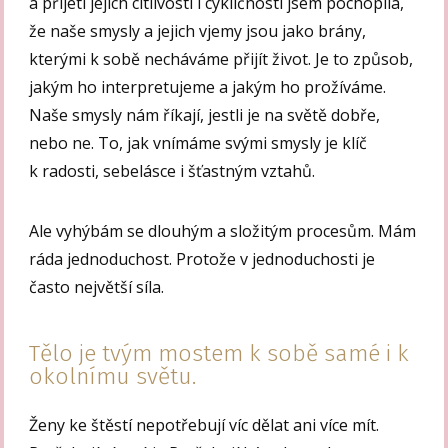
a přijetí jejich citlivosti i cykličnosti jsem pochopila,
že naše smysly a jejich vjemy jsou jako brány,
kterými k sobě necháváme přijít život. Je to způsob,
jakým ho interpretujeme a jakým ho prožíváme.
Naše smysly nám říkají, jestli je na světě dobře,
nebo ne. To, jak vnímáme svými smysly je klíč
k radosti, sebelásce i šťastným vztahů.
Ale vyhýbám se dlouhým a složitým procesům. Mám
ráda jednoduchost. Protože v jednoduchosti je
často největší síla.
Tělo je tvým mostem k sobě samé i k
okolnímu světu.
Ženy ke štěstí nepotřebují víc dělat ani více mít.