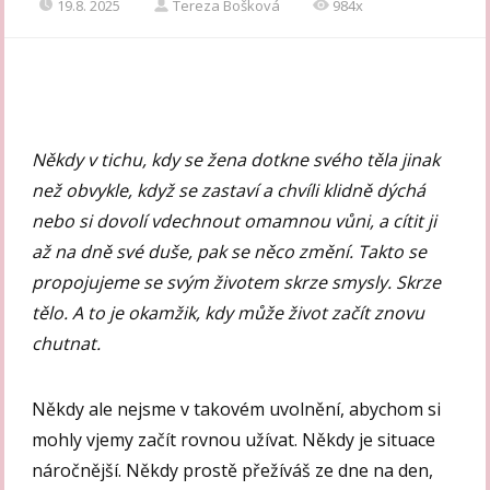
19.8. 2025
Tereza Bošková
984x
Někdy v tichu, kdy se žena dotkne svého těla jinak
než obvykle, když se zastaví a chvíli klidně dýchá
nebo si dovolí vdechnout omamnou vůni, a cítit ji
až na dně své duše, pak se něco změní. Takto se
propojujeme se svým životem skrze smysly. Skrze
tělo. A to je okamžik, kdy může život začít znovu
chutnat.
Někdy ale nejsme v takovém uvolnění, abychom si
mohly vjemy začít rovnou užívat. Někdy je situace
náročnější. Někdy prostě přežíváš ze dne na den,