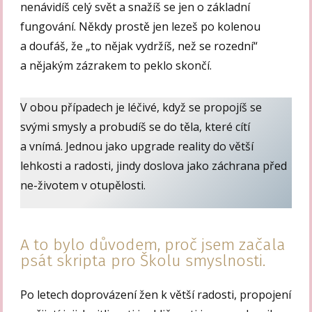
nenávidíš celý svět a snažíš se jen o základní
fungování. Někdy prostě jen lezeš po kolenou
a doufáš, že „to nějak vydržíš, než se rozední“
a nějakým zázrakem to peklo skončí.
V obou případech je léčivé, když se propojíš se
svými smysly a probudíš se do těla, které cítí
a vnímá. Jednou jako upgrade reality do větší
lehkosti a radosti, jindy doslova jako záchrana před
ne-životem v otupělosti.
A to bylo důvodem, proč jsem začala
psát skripta pro Školu smyslnosti.
Po letech doprovázení žen k větší radosti, propojení