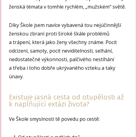
ženská témata v tomhle rychlém, „mužském“ světě.
Díky Škole jsem navíce vybavená tou nejúčinnější
ženskou zbraní proti široké škále problémů
a trápení, která jako ženy všechny známe. Pocit
odcizení, samoty, pocit neviditelnosti, selhání,
nedostatečné výkonnosti, palčivého nestíhání
a třeba i toho dobře ukrývaného vzteku a taky
únavy.
Existuje jasná cesta od otupělosti až
k naplňující extázi života?
Ve Škole smyslnosti tě povedu po cestě: