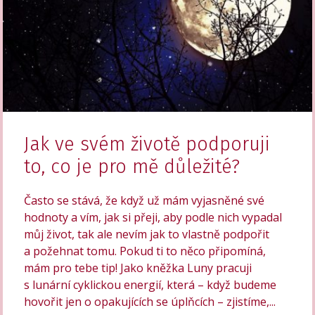
Jak ve svém životě podporuji
to, co je pro mě důležité?
Často se stává, že když už mám vyjasněné své
hodnoty a vím, jak si přeji, aby podle nich vypadal
můj život, tak ale nevím jak to vlastně podpořit
a požehnat tomu. Pokud ti to něco připomíná,
mám pro tebe tip! Jako kněžka Luny pracuji
s lunární cyklickou energií, která – když budeme
hovořit jen o opakujících se úplňcích – zjistíme,...