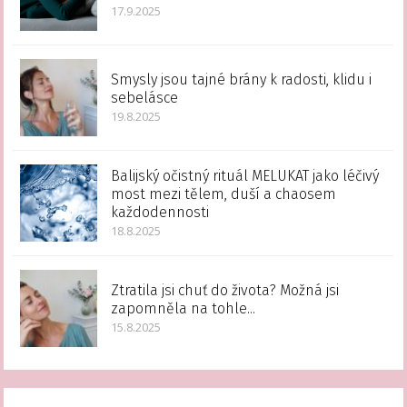
17.9.2025
Smysly jsou tajné brány k radosti, klidu i
sebelásce
19.8.2025
Balijský očistný rituál MELUKAT jako léčivý
most mezi tělem, duší a chaosem
každodennosti
18.8.2025
Ztratila jsi chuť do života? Možná jsi
zapomněla na tohle...
15.8.2025