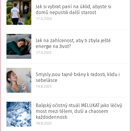
Jak si vybrat paní na úklid, abyste si
domů nepustili další starost
17.6.2026
Jak na zahlcenost, aby ti zbyla ještě
energie na život?
17.9.2025
Smysly jsou tajné brány k radosti, klidu i
sebelásce
19.8.2025
Balijský očistný rituál MELUKAT jako léčivý
most mezi tělem, duší a chaosem
každodennosti
18.8.2025