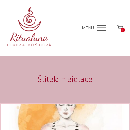
MENU
0
Štítek: meidtace