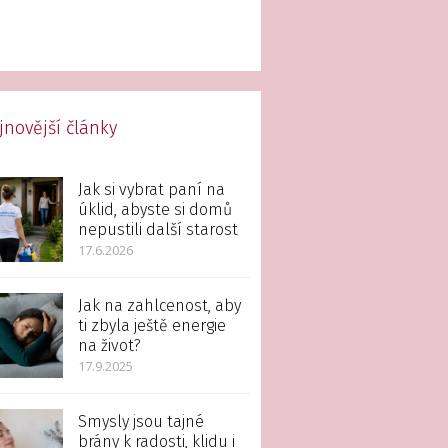
jnovější články
Jak si vybrat paní na
úklid, abyste si domů
nepustili další starost
17.6.2026
Jak na zahlcenost, aby
ti zbyla ještě energie
na život?
17.9.2025
Smysly jsou tajné
brány k radosti, klidu i