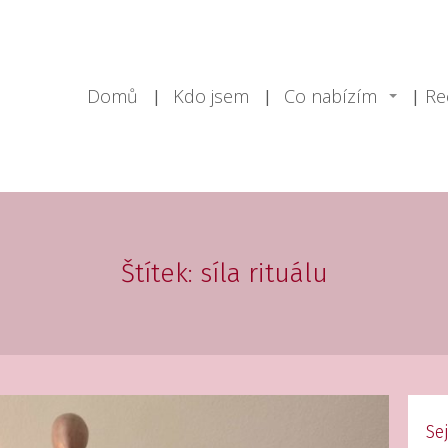
Domů
Kdo jsem
Co nabízím
Re
Štítek: síla rituálu
Se