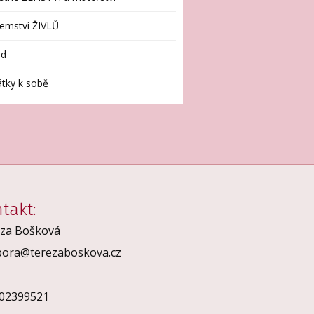
emství ŽIVLŮ
id
tky k sobě
takt:
za Bošková
ora@terezaboskova.cz
 02399521