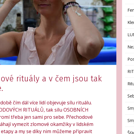
Fen
Kl
LU
Ne
Po
RI
ové rituály a v čem jsou tak
Rit
.
Seb
 době čím dál více lidí objevuje sílu rituálu.
Sm
CHODOVÝCH RITUÁLŮ, tak sílu OSOBNÍCH
omí třeba jen sami pro sebe. Přechodové
Smy
máhají vymezit zlomové okamžiky v lidském
é etapy a my se díky nim můžeme připravit
Šťa