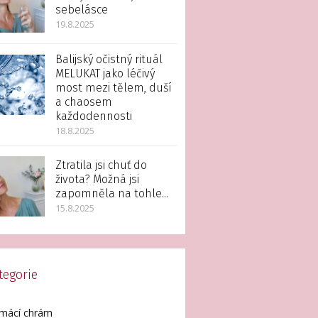
sebelásce
19.8.2025
Balijský očistný rituál
MELUKAT jako léčivý
most mezi tělem, duší
a chaosem
každodennosti
18.8.2025
Ztratila jsi chuť do
života? Možná jsi
zapomněla na tohle...
15.8.2025
tegorie
mácí chrám