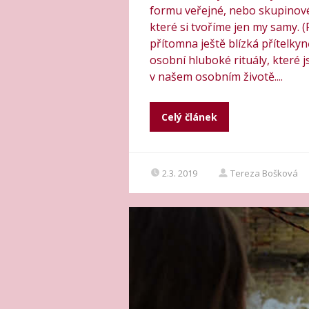
formu veřejné, nebo skupinové 
které si tvoříme jen my samy. 
přítomna ještě blízká přítelkyn
osobní hluboké rituály, které 
v našem osobním životě....
Celý článek
2.3. 2019
Tereza Bošková