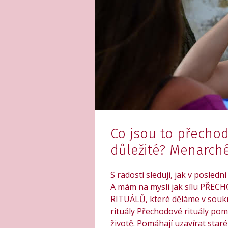
Co jsou to přechod
důležité? Menarché
S radostí sleduji, jak v poslední
A mám na mysli jak sílu PŘE
RITUÁLŮ, které děláme v soukr
rituály Přechodové rituály po
životě. Pomáhají uzavírat star