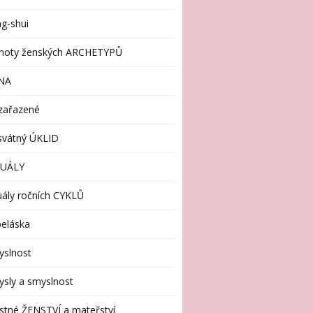
g-shui
enoty ženských ARCHETYPŮ
NA
zařazené
svátný ÚKLID
TUÁLY
uály ročních CYKLŮ
eláska
yslnost
sly a smyslnost
stné ŽENSTVÍ a mateřství