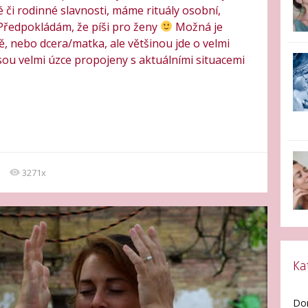
či rodinné slavnosti, máme rituály osobní,
(Předpokládám, že píši pro ženy
Možná je
ě, nebo dcera/matka, ale většinou jde o velmi
jsou velmi úzce propojeny s aktuálními situacemi
3271x
Ka
Do