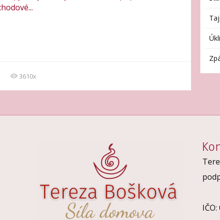
chodové...
Taj
Úkl
Zpá
3610x
Kon
Tere
podp
IČO: