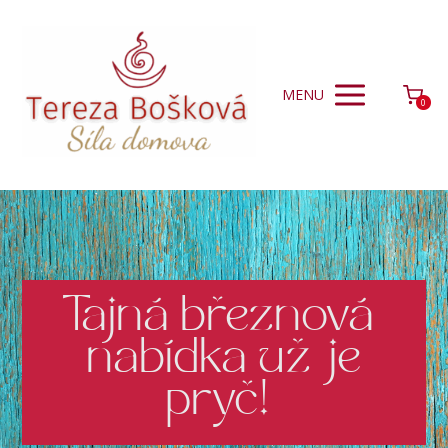
MENU
0
Tajná březnová
nabídka už je
pryč!