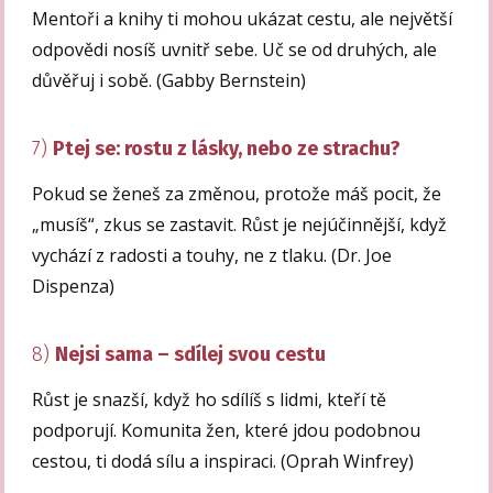
Mentoři a knihy ti mohou ukázat cestu, ale největší
odpovědi nosíš uvnitř sebe. Uč se od druhých, ale
důvěřuj i sobě. (Gabby Bernstein)
7)
Ptej se: rostu z lásky, nebo ze strachu?
Pokud se ženeš za změnou, protože máš pocit, že
„musíš“, zkus se zastavit. Růst je nejúčinnější, když
vychází z radosti a touhy, ne z tlaku. (Dr. Joe
Dispenza)
8)
Nejsi sama – sdílej svou cestu
Růst je snazší, když ho sdílíš s lidmi, kteří tě
podporují. Komunita žen, které jdou podobnou
cestou, ti dodá sílu a inspiraci. (Oprah Winfrey)