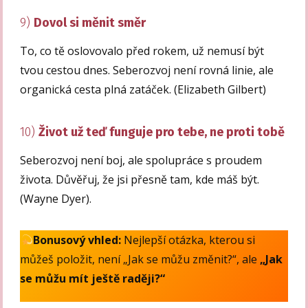
9)
Dovol si měnit směr
To, co tě oslovovalo před rokem, už nemusí být
tvou cestou dnes. Seberozvoj není rovná linie, ale
organická cesta plná zatáček. (Elizabeth Gilbert)
10)
Život už teď funguje pro tebe, ne proti tobě
Seberozvoj není boj, ale spolupráce s proudem
života. Důvěřuj, že jsi přesně tam, kde máš být.
(Wayne Dyer).
Bonusový vhled:
Nejlepší otázka, kterou si
můžeš položit, není „Jak se můžu změnit?“, ale
„Jak
se můžu mít ještě raději?“