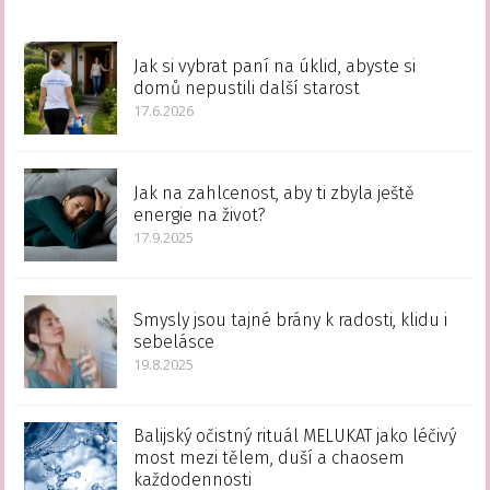
Jak si vybrat paní na úklid, abyste si
domů nepustili další starost
17.6.2026
Jak na zahlcenost, aby ti zbyla ještě
energie na život?
17.9.2025
Smysly jsou tajné brány k radosti, klidu i
sebelásce
19.8.2025
Balijský očistný rituál MELUKAT jako léčivý
most mezi tělem, duší a chaosem
každodennosti