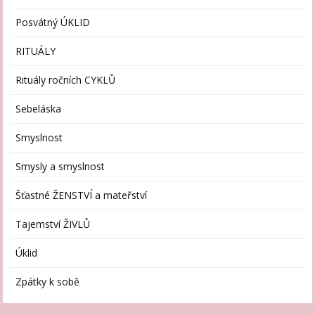
Posvátný ÚKLID
RITUÁLY
Rituály ročních CYKLŮ
Sebeláska
Smyslnost
Smysly a smyslnost
Šťastné ŽENSTVÍ a mateřství
Tajemství ŽIVLŮ
Úklid
Zpátky k sobě