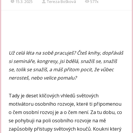
15.3. 2025
Tereza Bošková
577x
Už celá léta na sobě pracuješ? Čteš knihy, dopřáváš
si semináře, kongresy, jsi bdělá, snažíš se, snažíš
se, tolik se snažíš, a máš přitom pocit, že vůbec
nerosteš, nebo velice pomalu?
Tady je deset klíčových vhledů světových
motivátoru osobního rozvoje, které ti připomenou
o čem osobní rozvoj je a o čem není. Za tu dobu, co
se pohybuji na poli osobního rozvoje na mě
zapůsobily přístupy světových koučů. Koukni který