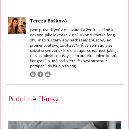
Tereza Bošková
Jsem průvodkyně a motivátorka žen ke změně a
odvaze. Jako lektorka kurzů a konzultantka feng-
shui inspiruji ženy aby nacházely způsoby, jak
proměňovat svůj život ZEVNITŘ ven a naučily se
užívat si své ženské role a superschopnosti jako je
citlivost plnými doušky. Jsem autorka online kurzů,
kongresů a událostí, které tě zbaví strachu z
potápění (do hlubin života).
Podobné články