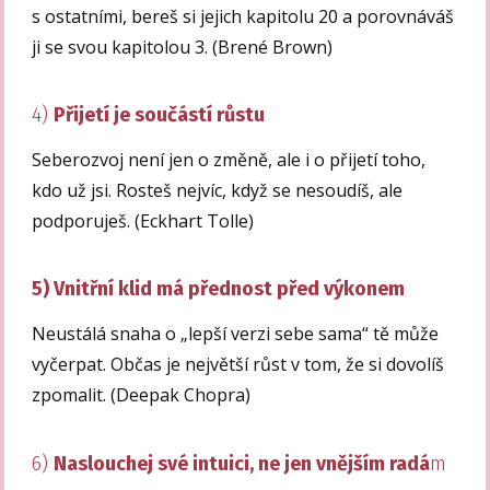
s ostatními, bereš si jejich kapitolu 20 a porovnáváš
ji se svou kapitolou 3. (Brené Brown)
4)
Přijetí je součástí růstu
Seberozvoj není jen o změně, ale i o přijetí toho,
kdo už jsi. Rosteš nejvíc, když se nesoudíš, ale
podporuješ. (Eckhart Tolle)
5) Vnitřní klid má přednost před výkonem
Neustálá snaha o „lepší verzi sebe sama“ tě může
vyčerpat. Občas je největší růst v tom, že si dovolíš
zpomalit. (Deepak Chopra)
6)
Naslouchej své intuici, ne jen vnějším radá
m