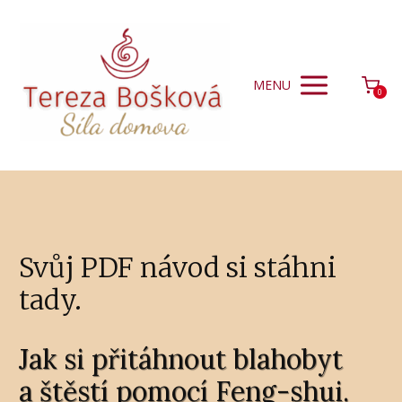
MENU
0
Svůj PDF návod si stáhni
tady.
Jak si přitáhnout blahobyt
a štěstí pomocí Feng-shui.