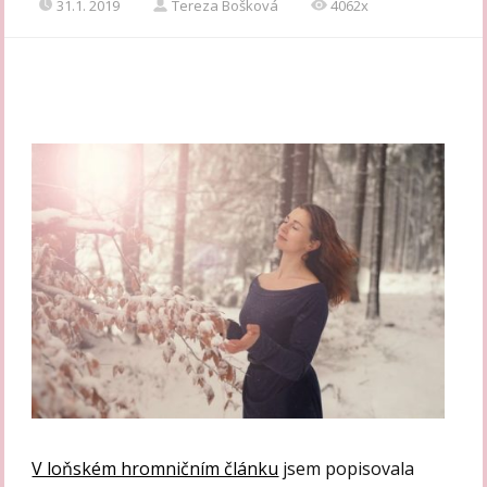
31.1. 2019
Tereza Bošková
4062x
V loňském hromničním článku
jsem popisovala