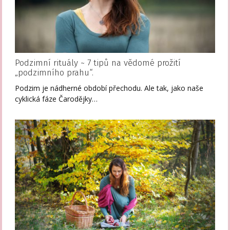
Podzimní rituály ~ 7 tipů na vědomé prožití
„podzimního prahu“.
Podzim je nádherné období přechodu. Ale tak, jako naše
cyklická fáze Čarodějky…