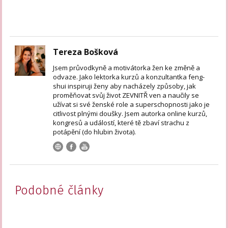
Tereza Bošková
Jsem průvodkyně a motivátorka žen ke změně a
odvaze. Jako lektorka kurzů a konzultantka feng-
shui inspiruji ženy aby nacházely způsoby, jak
proměňovat svůj život ZEVNITŘ ven a naučily se
užívat si své ženské role a superschopnosti jako je
citlivost plnými doušky. Jsem autorka online kurzů,
kongresů a událostí, které tě zbaví strachu z
potápění (do hlubin života).
Podobné články