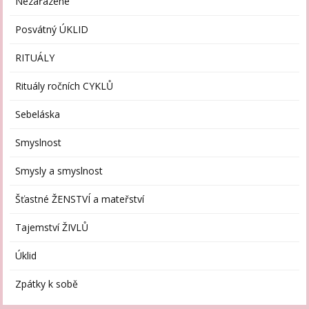
Nezařazené
Posvátný ÚKLID
RITUÁLY
Rituály ročních CYKLŮ
Sebeláska
Smyslnost
Smysly a smyslnost
Šťastné ŽENSTVÍ a mateřství
Tajemství ŽIVLŮ
Úklid
Zpátky k sobě