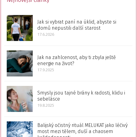
Jak si vybrat paní na úklid, abyste si
domů nepustili další starost
17.6.2026
Jak na zahlcenost, aby ti zbyla ještě
energie na život?
17.9.2025
Smysly jsou tajné brány k radosti, klidu i
sebelásce
19.8.2025
Balijský očistný rituál MELUKAT jako léčivý
most mezi tělem, duší a chaosem