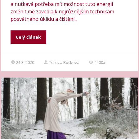
a nutkavá potřeba mít možnost tuto energii
změnit mě zavedla k nejrůznějším technikám
posvátného úklidu a čištění...
Celý článek
21.3. 2020
Tereza Bošková
4400x