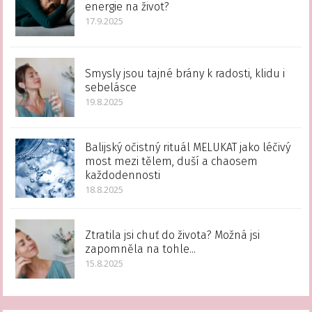
energie na život?
17.9.2025
Smysly jsou tajné brány k radosti, klidu i
sebelásce
19.8.2025
Balijský očistný rituál MELUKAT jako léčivý
most mezi tělem, duší a chaosem
každodennosti
18.8.2025
Ztratila jsi chuť do života? Možná jsi
zapomněla na tohle...
15.8.2025