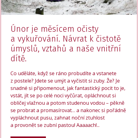
Únor je měsícem očisty
a vykuřování. Návrat k čistotě
úmyslů, vztahů a naše vnitřní
dítě.
Co uděláte, když se ráno probudíte a vstanete
z postele? Jdete se umýt a vyčistit si zuby. Že? Je
snadné si připomenout, jak fantastický pocit to je,
vstát, jít se po celé noci vyčůrat, opláchnout si
obličej vlažnou a potom studenou vodou – pěkně
se probrat a promasírovat… a nakonec si pořádně
vypláchnout pusu, zahnat noční ztuhlost
a provonět se zubní pastou! Aaaaach!...