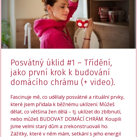
Posvátný úklid #1 – Třídění,
jako první krok k budování
domácího chrámu (+ video).
Fascinuje mě, co udělaly posvátné a rituální prvky,
které jsem přidala k běžnému uklízení. Můžeš
dělat, co většina žen dělá – tj. uklízet do zblbnutí,
nebo můžeš BUDOVAT DOMÁCÍ CHRÁM. Koupili
jsme velmi starý dům a zrekonstruovali ho.
Zážitky, které v něm mám, setkání s jeho energií