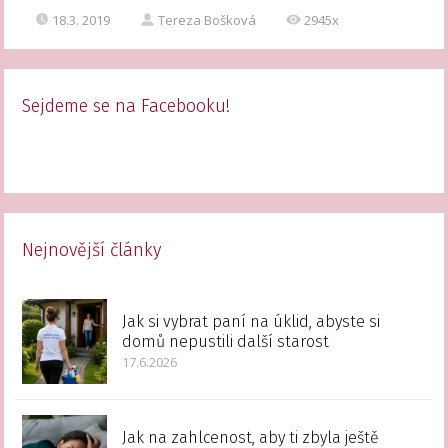
18.3. 2019
Tereza Bošková
2945x
Sejdeme se na Facebooku!
Nejnovější články
Jak si vybrat paní na úklid, abyste si
domů nepustili další starost
17.6.2026
Jak na zahlcenost, aby ti zbyla ještě