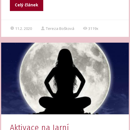
Celý článek
11.2. 2020
Tereza Bošková
3119x
Aktivace na Jarní