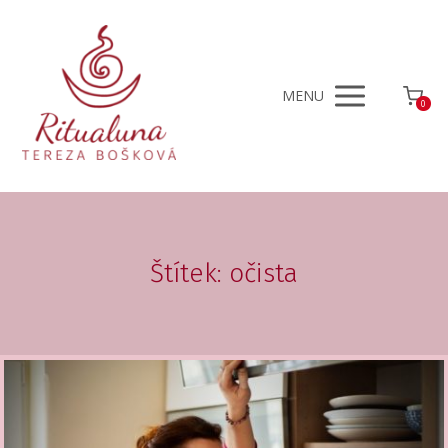
MENU
0
Štítek: očista